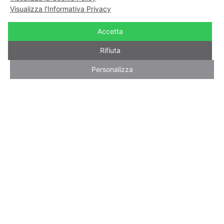
Visualizza l'Informativa Privacy
Accetta
Rifiuta
Chatta con me!
Personalizza
PAUL VALERY
“L’osservazione artistica può toccare una
profondità quasi mistica. Gli oggetti che essa
investe perdono i loro nomi. Ombre e luci
formano sistemi e presentano problemi affatto
speciali, che non rilevano di nessuna scienza, né
procedono da nessuna prassi, ma acquistano
tutta la loro esistenza e il loro valore da certi
accordi singolari fra l’anima, l’occhio e la mano di